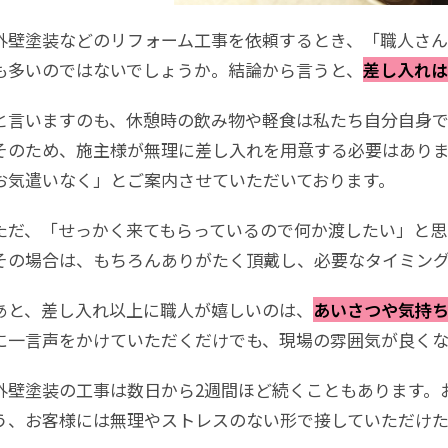
外壁塗装などのリフォーム工事を依頼するとき、「職人さ
も多いのではないでしょうか。結論から言うと、
差し入れは
と言いますのも、休憩時の飲み物や軽食は私たち自分自身で
そのため、施主様が無理に差し入れを用意する必要はあり
お気遣いなく」とご案内させていただいております。
ただ、「せっかく来てもらっているので何か渡したい」と思
その場合は、もちろんありがたく頂戴し、必要なタイミン
あと、差し入れ以上に職人が嬉しいのは、
あいさつや気持
に一言声をかけていただくだけでも、現場の雰囲気が良くな
外壁塗装の工事は数日から2週間ほど続くこともあります。
う、お客様には無理やストレスのない形で接していただけ