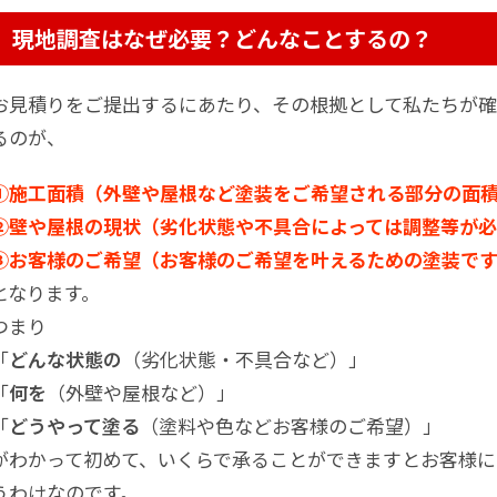
現地調査はなぜ必要？どんなことするの？
お見積りをご提出するにあたり、その根拠として私たちが確
るのが、
①施工面積（外壁や屋根など塗装をご希望される部分の面
②壁や屋根の現状（劣化状態や不具合によっては調整等が
③お客様のご希望（お客様のご希望を叶えるための塗装で
となります。
つまり
「
どんな状態の
（劣化状態・不具合など）」
「
何を
（外壁や屋根など）」
「
どうやって塗る
（塗料や色などお客様のご希望）」
がわかって初めて、いくらで承ることができますとお客様
うわけなのです。