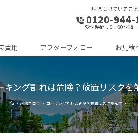
現場に出ているこ
0120-944-
受付時間：9：00～18：
装費用
アフターフォロー
お見積
ーキング割れは危険？放置リスクを
>
現場ブログ
>
コーキング割れは危険？放置リスクを解説
>