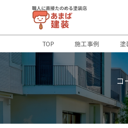
職人に直接たのめる塗装店
TOP
施工事例
塗
コ