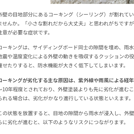
外壁の目地部分にあるコーキング（シーリング）が割れてい
ませんか。「小さな割れだから大丈夫」と思われがちです
注意が必要な症状です。
コーキングは、サイディングボード同士の隙間を埋め、雨水
地震や温度変化による外壁の動きを吸収するクッションの役
痩せたりすると、防水機能が大きく低下してしまいます。
コーキングが劣化する主な原因は、紫外線や雨風による経
～10年程度とされており、外壁塗装よりも先に劣化が進む
られる場合は、劣化がかなり進行している状態といえます。
この状態を放置すると、目地の隙間から雨水が浸入し、外
らに劣化が進むと、以下のようなリスクにつながります。